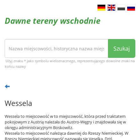
Dawne tereny wschodnie
Szukaj
Użyj znaku * jako symbolu wieloznacznego, reprezentującego dowolne znaki na
końcu nazwy
Wessela
Wessela to miejscowość w to miejscowość, która przed traktatem
pokojowym z Austrią należała do Austro-Węgry i znajdowała się w
okręgu administracyjnym Boskowitz.
Wessela to miejscowość należąca dawniej do Rzeszy Niemieckiej. W
Rzeszy Niemieckiej miejscowość nazywała się Veselka. Dziś