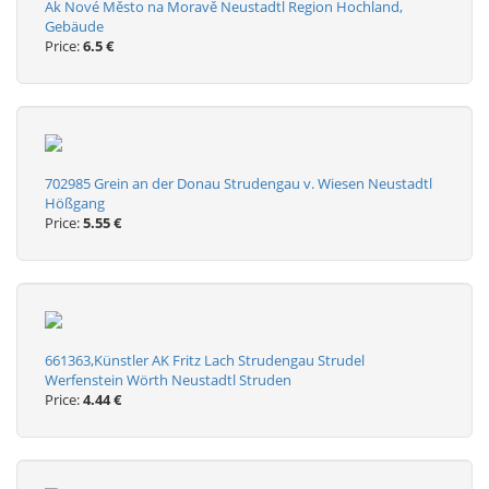
Ak Nové Město na Moravě Neustadtl Region Hochland,
Gebäude
Price:
6.5 €
702985 Grein an der Donau Strudengau v. Wiesen Neustadtl
Hößgang
Price:
5.55 €
661363,Künstler AK Fritz Lach Strudengau Strudel
Werfenstein Wörth Neustadtl Struden
Price:
4.44 €