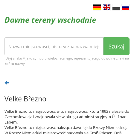
Dawne tereny wschodnie
Szukaj
Użyj znaku * jako symbolu wieloznacznego, reprezentującego dowolne znaki na
końcu nazwy
Velké Březno
Velké Březno to miejscowość w to miejscowość, która 1992 należała do
Czechosłowacja i znajdowała się w okręgu administracyjnym Ústí nad
Labem.
Velké Březno to miejscowość należąca dawniej do Rzeszy Niemieckiej.
W Rzeszy Niemieckiej miejscowość nazywała się Groß Priesen. Dziś