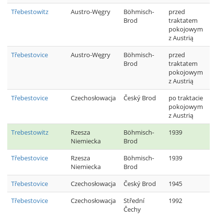
Třebestowitz
Austro-Węgry
Böhmisch-
przed
Brod
traktatem
pokojowym
z Austrią
Třebestovice
Austro-Węgry
Böhmisch-
przed
Brod
traktatem
pokojowym
z Austrią
Třebestovice
Czechosłowacja
Český Brod
po traktacie
pokojowym
z Austrią
Trebestowitz
Rzesza
Böhmisch-
1939
Niemiecka
Brod
Třebestovice
Rzesza
Böhmisch-
1939
Niemiecka
Brod
Třebestovice
Czechosłowacja
Český Brod
1945
Třebestovice
Czechosłowacja
Střední
1992
Čechy