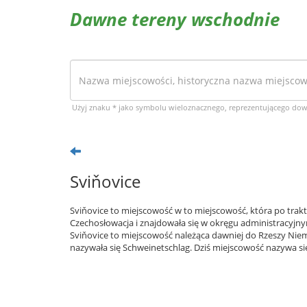
Dawne tereny wschodnie
Użyj znaku * jako symbolu wieloznacznego, reprezentującego do
Sviňovice
Sviňovice to miejscowość w to miejscowość, która po trak
Czechosłowacja i znajdowała się w okręgu administracyjny
Sviňovice to miejscowość należąca dawniej do Rzeszy Niem
nazywała się Schweinetschlag. Dziś miejscowość nazywa się