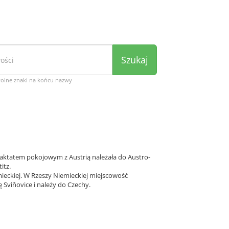
Szukaj
wolne znaki na końcu nazwy
raktatem pokojowym z Austrią należała do Austro-
itz.
ieckiej. W Rzeszy Niemieckiej miejscowość
 Sviňovice i należy do Czechy.