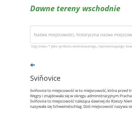
Dawne tereny wschodnie
Użyj znaku * jako symbolu wieloznacznego, reprezentującego do
Sviňovice
Sviňovice to miejscowość w to miejscowość, która przed t
Węgry i znajdowała się w okręgu administracyjnym Prachat
Sviňovice to miejscowość należąca dawniej do Rzeszy Niem
nazywała się Schweinetschlag. Dziś miejscowość nazywa się