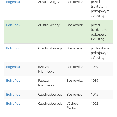
Bogenau
Austro-Węgry
Boskowitz
przed
traktatem
pokojowym
z Austrią
Bohuňov
Austro-Węgry
Boskowitz
przed
traktatem
pokojowym
z Austrią
Bohuňov
Czechosłowacja
Boskovice
po traktacie
pokojowym
z Austrią
Bogenau
Rzesza
Boskowitz
1939
Niemiecka
Bohuňov
Rzesza
Boskowitz
1939
Niemiecka
Bohuňov
Czechosłowacja
Boskovice
1945
Bohuňov
Czechosłowacja
Východní
1992
Čechy