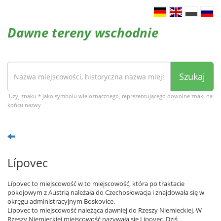
Dawne tereny wschodnie
Szukaj
Użyj znaku * jako symbolu wieloznacznego, reprezentującego dowolne znaki na
końcu nazwy
Lípovec
Lípovec to miejscowość w to miejscowość, która po traktacie
pokojowym z Austrią należała do Czechosłowacja i znajdowała się w
okręgu administracyjnym Boskovice.
Lípovec to miejscowość należąca dawniej do Rzeszy Niemieckiej. W
Rzeszy Niemieckiej miejscowość nazywała się Lipovec. Dziś