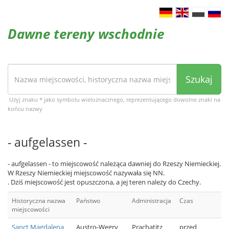
Dawne tereny wschodnie
Szukaj
Użyj znaku * jako symbolu wieloznacznego, reprezentującego dowolne znaki na
końcu nazwy
- aufgelassen -
- aufgelassen - to miejscowość należąca dawniej do Rzeszy Niemieckiej.
W Rzeszy Niemieckiej miejscowość nazywała się NN.
. Dziś miejscowość jest opuszczona, a jej teren należy do Czechy.
Historyczna nazwa
Państwo
Administracja
Czas
miejscowości
Sanct Magdalena
Austro-Węgry
Prachatitz
przed