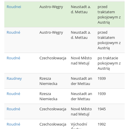
Roudnei
Austro-Węgry
Neustadt a.
przed
d. Mettau
traktatem
pokojowym z
Austrią
Roudné
Austro-Węgry
Neustadt a.
przed
d. Mettau
traktatem
pokojowym z
Austrią
Roudné
Czechosłowacja
Nové Město
po traktacie
nad Metují
pokojowym z
Austrią
Raudney
Rzesza
Neustadt an
1939
Niemiecka
der Mettau
Roudné
Rzesza
Neustadt an
1939
Niemiecka
der Mettau
Roudné
Czechosłowacja
Nové Město
1945
nad Metují
Roudné
Czechosłowacja
Východní
1992