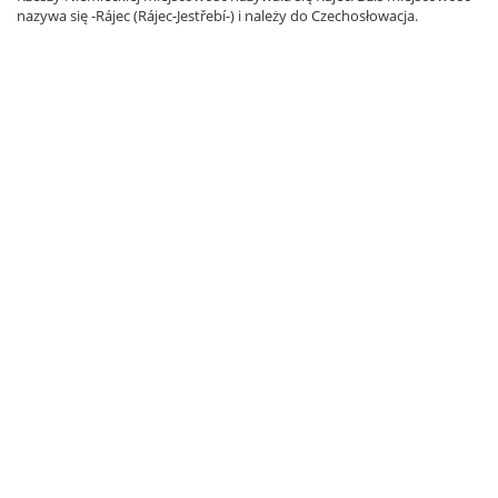
nazywa się -Rájec (Rájec-Jestřebí-) i należy do Czechosłowacja.