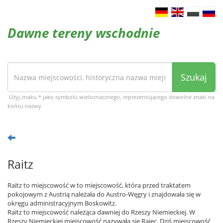
Dawne tereny wschodnie
Szukaj
Użyj znaku * jako symbolu wieloznacznego, reprezentującego dowolne znaki na
końcu nazwy
Raitz
Raitz to miejscowość w to miejscowość, która przed traktatem
pokojowym z Austrią należała do Austro-Węgry i znajdowała się w
okręgu administracyjnym Boskowitz.
Raitz to miejscowość należąca dawniej do Rzeszy Niemieckiej. W
Rzeszy Niemieckiej miejscowość nazywała się Rajec. Dziś miejscowość