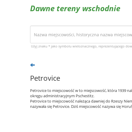
Dawne tereny wschodnie
Użyj znaku * jako symbolu wieloznacznego, reprezentującego do
Petrovice
Petrovice to miejscowość w to miejscowość, która 1939 nal
okręgu administracyjnym Pschestitz.
Petrovice to miejscowość należąca dawniej do Rzeszy Niem
nazywała się Petrovice. Dziś miejscowość nazywa się Horuš