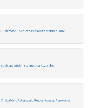
K Petrovice u Sedlcan Petrowitz Männer Hüte
u Sedlcan, Obdenice, Husova Kazatelna
u Chabařovic Peterswald Region Aussig, Panorama