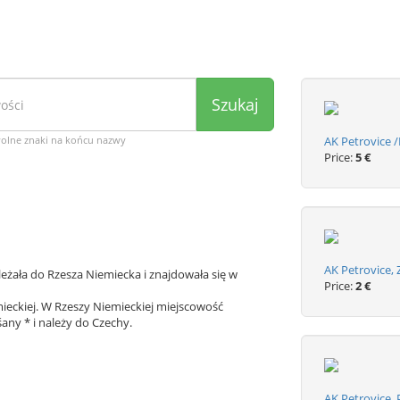
Szukaj
wolne znaki na końcu nazwy
AK Petrovice /
Price:
5 €
AK Petrovice,
eżała do Rzesza Niemiecka i znajdowała się w
Price:
2 €
ieckiej. W Rzeszy Niemieckiej miejscowość
any * i należy do Czechy.
AK Petrovice,