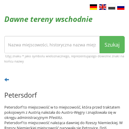
Dawne tereny wschodnie
Szukaj
Użyj znaku * jako symbolu wieloznacznego, reprezentującego dowolne znaki na
końcu nazwy
Petersdorf
Petersdorf to miejscowość w to miejscowość, która przed traktatem
pokojowym z Austrią należała do Austro-Węgry i znajdowała się w
okręgu administracyjnym Přestitz.
Petersdorf to miejscowość należąca dawniej do Rzeszy Niemieckiej. W
Rzeszy Niemieckiej miejscowość nazywała się Petrovice. Dziś