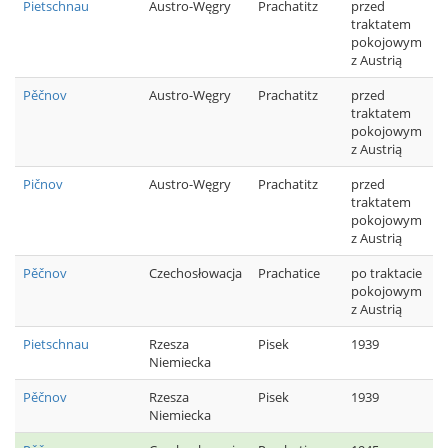
Pietschnau
Austro-Węgry
Prachatitz
przed
traktatem
pokojowym
z Austrią
Pěčnov
Austro-Węgry
Prachatitz
przed
traktatem
pokojowym
z Austrią
Pičnov
Austro-Węgry
Prachatitz
przed
traktatem
pokojowym
z Austrią
Pěčnov
Czechosłowacja
Prachatice
po traktacie
pokojowym
z Austrią
Pietschnau
Rzesza
Pisek
1939
Niemiecka
Pěčnov
Rzesza
Pisek
1939
Niemiecka