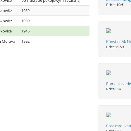
kovice
po traktacie pokojowym z Austrią
Price:
10 €
skowitz
1939
skowitz
1939
kovice
1945
ní Morava
1992
Künstler Ak Ne
Price:
6.5 €
Romania vedere
Price:
3 €
Post card Ivan