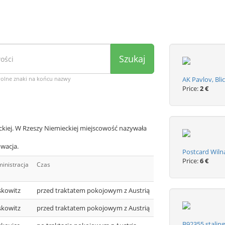
Szukaj
wolne znaki na końcu nazwy
AK Pavlov, Bli
Price:
2 €
ckiej. W Rzeszy Niemieckiej miejscowość nazywała
owacja.
Postcard Wilna
Price:
6 €
inistracja
Czas
skowitz
przed traktatem pokojowym z Austrią
skowitz
przed traktatem pokojowym z Austrią
B92355 stalin