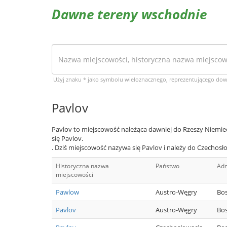
Dawne tereny wschodnie
Użyj znaku * jako symbolu wieloznacznego, reprezentującego do
Pavlov
Pavlov to miejscowość należąca dawniej do Rzeszy Niemie
się Pavlov.
. Dziś miejscowość nazywa się Pavlov i należy do Czechosł
Historyczna nazwa
Państwo
Adm
miejscowości
Pawlow
Austro-Węgry
Bo
Pavlov
Austro-Węgry
Bo