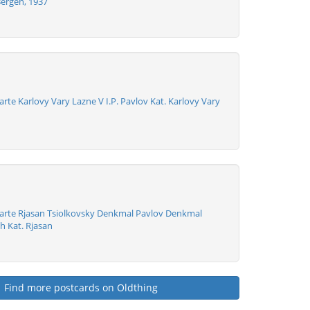
Bergen, 1937
arte Karlovy Vary Lazne V I.P. Pavlov Kat. Karlovy Vary
karte Rjasan Tsiolkovsky Denkmal Pavlov Denkmal
h Kat. Rjasan
Find more postcards on Oldthing