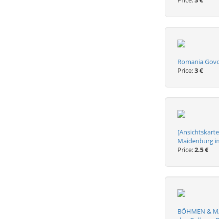
Price:
3 €
Romania Govor
Price:
3 €
[Ansichtskar
Maidenburg im
Price:
2.5 €
BÖHMEN & MÄH