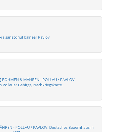
a sanatoriul balnear Pavlov
te] BÖHMEN & MÄHREN - POLLAU / PAVLOV,
 Pollauer Gebirge, Nachkriegskarte.
REN - POLLAU / PAVLOV, Deutsches Bauernhaus in