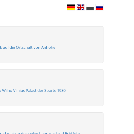
ck auf die Ortschaft von Anhöhe
 Wilno Vilnius Palast der Sporte 1980
grad maison de pavlov haus russland Echtfoto