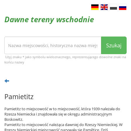
Dawne tereny wschodnie
Szukaj
Użyj znaku * jako symbolu wieloznacznego, reprezentującego dowolne znaki na
końcu nazwy
Pamietitz
Pamietitz to miejscowość w to miejscowość, która 1939 należała do
Rzesza Niemiecka i znajdowała się w okręgu administracyjnym
Boskowitz.
Pamietitz to miejscowość należąca dawniej do Rzeszy Niemieckiej. W
Rzeszy Niemieckiej miejscowość nazywała się Pamětice. Dziś