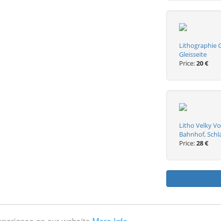
Lithographie 
Gleisseite
Price:
20 €
Litho Velky V
Bahnhof, Schl
Price:
28 €
experience on our website
More Info