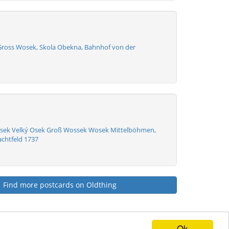
Gross Wosek, Skola Obekna, Bahnhof von der
osek Velký Osek Groß Wossek Wosek Mittelböhmen,
achtfeld 1737
Find more postcards on Oldthing
Ok