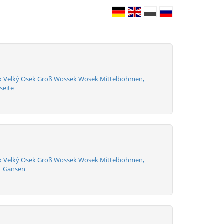
k Velký Osek Groß Wossek Wosek Mittelböhmen,
seite
k Velký Osek Groß Wossek Wosek Mittelböhmen,
t Gänsen