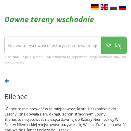
Dawne tereny wschodnie
Szukaj
Użyj znaku * jako symbolu wieloznacznego, reprezentującego dowolne znaki na
końcu nazwy
Bílenec
Bílenec to miejscowość w to miejscowość, która 1993 należała do
Czechy i znajdowała się w okręgu administracyjnym Louny.
Bílenec to miejscowość należąca dawniej do Rzeszy Niemieckiej. W
Rzeszy Niemieckiej miejscowość nazywała się Wilenz. Dziś miejscowość
nazywa się Bílenec i należy do Czechy.