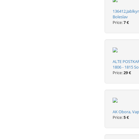
136412,Jablky
Boleslav
Price:
7 €
ALTE POSTKA
1806 - 1815 So
Price:
29 €
AK Obora, Vap
Price:
5 €