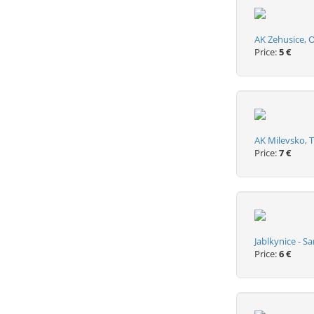
AK Zehusice, O
Price:
5 €
AK Milevsko, 
Price:
7 €
Jablkynice - S
Price:
6 €