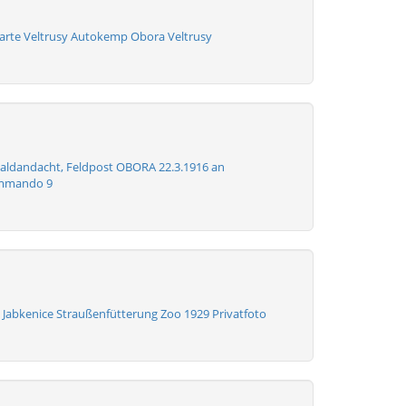
karte Veltrusy Autokemp Obora Veltrusy
aldandacht, Feldpost OBORA 22.3.1916 an
ommando 9
z Jabkenice Straußenfütterung Zoo 1929 Privatfoto