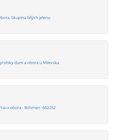
bora, Skupina bílých jelenu
Tyrolsky dum a obora u Milevska
artia u obora - Böhmen -662252