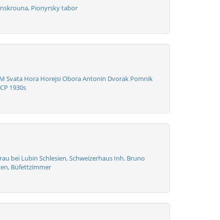
nskrouna, Pionyrsky tabor
M Svata Hora Horejsi Obora Antonin Dvorak Pomnik
 CP 1930s
au bei Lubin Schlesien, Schweizerhaus Inh. Bruno
ten, Büfettzimmer