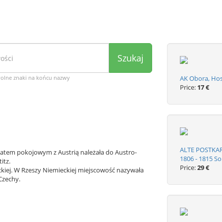
Szukaj
wolne znaki na końcu nazwy
AK Obora, Hos
Price:
17 €
ALTE POSTKA
tatem pokojowym z Austrią należała do Austro-
1806 - 1815 So
itz.
Price:
29 €
kiej. W Rzeszy Niemieckiej miejscowość nazywała
Czechy.