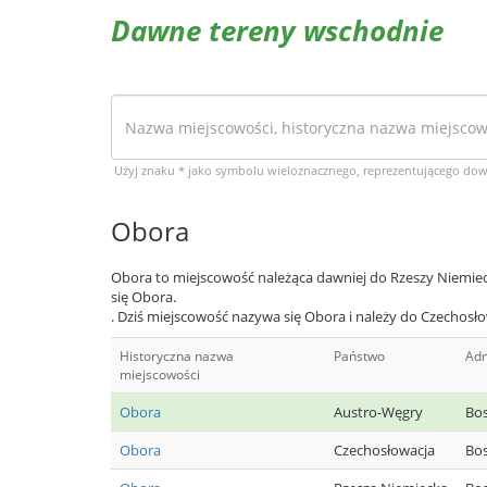
Dawne tereny wschodnie
Użyj znaku * jako symbolu wieloznacznego, reprezentującego do
Obora
Obora to miejscowość należąca dawniej do Rzeszy Niemiec
się Obora.
. Dziś miejscowość nazywa się Obora i należy do Czechosło
Historyczna nazwa
Państwo
Adm
miejscowości
Obora
Austro-Węgry
Bo
Obora
Czechosłowacja
Bos