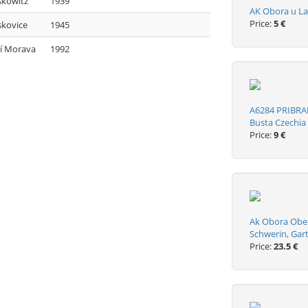
skowitz
1939
AK Obora u La
Price:
5 €
kovice
1945
ní Morava
1992
A6284 PRIBRA
Busta Czechia
Price:
9 €
Ak Obora Ober
Schwerin, Gar
Price:
23.5 €