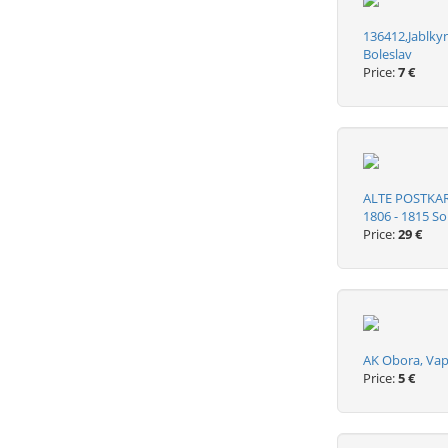
136412,Jablky
Boleslav
Price:
7 €
ALTE POSTKA
1806 - 1815 So
Price:
29 €
AK Obora, Vap
Price:
5 €