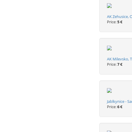
AK Zehusice, O
Price:
5 €
AK Milevsko, 
Price:
7 €
Jablkynice - S
Price:
6 €