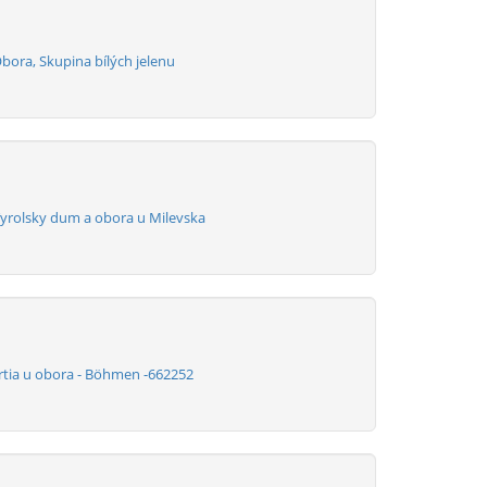
bora, Skupina bílých jelenu
Tyrolsky dum a obora u Milevska
artia u obora - Böhmen -662252