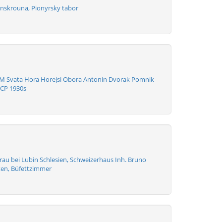
nskrouna, Pionyrsky tabor
M Svata Hora Horejsi Obora Antonin Dvorak Pomnik
 CP 1930s
au bei Lubin Schlesien, Schweizerhaus Inh. Bruno
ten, Büfettzimmer