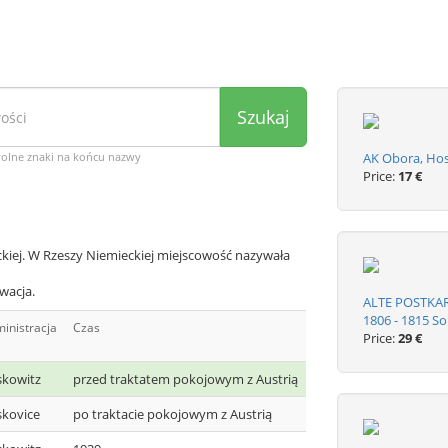
Szukaj
wolne znaki na końcu nazwy
AK Obora, Hos
Price:
17 €
kiej. W Rzeszy Niemieckiej miejscowość nazywała
wacja.
ALTE POSTKA
1806 - 1815 So
inistracja
Czas
Price:
29 €
skowitz
przed traktatem pokojowym z Austrią
kovice
po traktacie pokojowym z Austrią