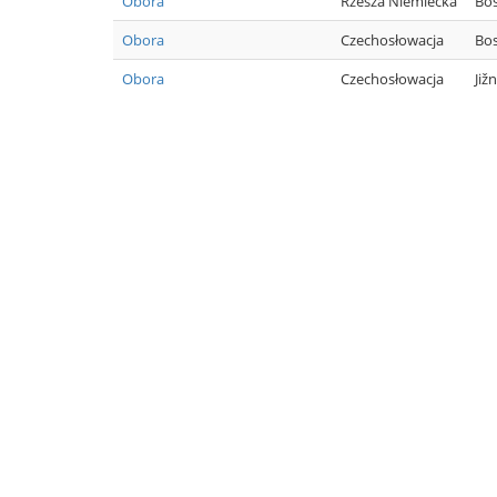
Obora
Rzesza Niemiecka
Bo
Obora
Czechosłowacja
Bos
Obora
Czechosłowacja
Již