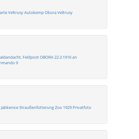
karte Veltrusy Autokemp Obora Veltrusy
aldandacht, Feldpost OBORA 22.3.1916 an
ommando 9
z Jabkenice Straußenfütterung Zoo 1929 Privatfoto