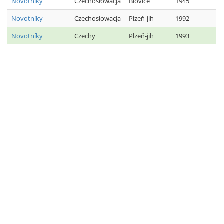
Novotníky
Czechosłowacja
Blovice
1945
Novotníky
Czechosłowacja
Plzeň-jih
1992
Novotníky
Czechy
Plzeň-jih
1993