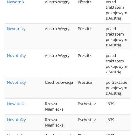
Newotnik
Austro-Węgry
Přestitz
przed
traktatem
pokojowym
z Austrią
Nevotníky
Austro-Węgry
Přestitz
przed
traktatem
pokojowym
z Austrią
Novotníky
Austro-Węgry
Přestitz
przed
traktatem
pokojowym
z Austrią
Novotníky
Czechosłowacja
Přeštice
po traktacie
pokojowym
z Austrią
Nowotnik
Rzesza
Pschestitz
1939
Niemiecka
Novotníky
Rzesza
Pschestitz
1939
Niemiecka