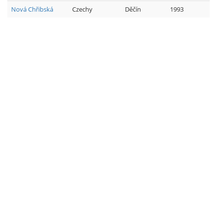
Nová Chřibská
Czechy
Děčín
1993