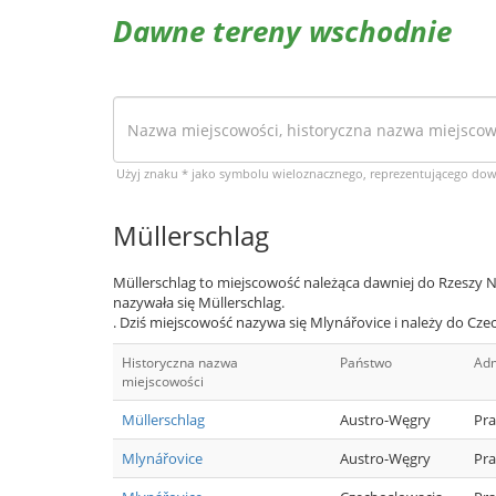
Dawne tereny wschodnie
Użyj znaku * jako symbolu wieloznacznego, reprezentującego do
Müllerschlag
Müllerschlag to miejscowość należąca dawniej do Rzeszy N
nazywała się Müllerschlag.
. Dziś miejscowość nazywa się Mlynářovice i należy do Cze
Historyczna nazwa
Państwo
Adm
miejscowości
Müllerschlag
Austro-Węgry
Pra
Mlynářovice
Austro-Węgry
Pra