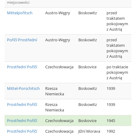
miejscowości
Mittelpořitsch
Austro-Węgry
Boskowitz
przed
traktatem
pokojowym
z Austrią
Poříčí Prostřední
Austro-Węgry
Boskowitz
przed
traktatem
pokojowym
z Austrią
Prostřední Poříčí
Czechosłowacja
Boskovice
po traktacie
pokojowym
z Austrią
Mittel-Porschitsch
Rzesza
Boskowitz
1939
Niemiecka
Prostřední Poříčí
Rzesza
Boskowitz
1939
Niemiecka
Prostřední Poříčí
Czechosłowacja
Boskovice
1945
Prostřední Poříčí
Czechosłowacja
Jižní Morava
1992