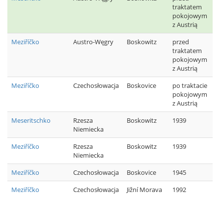
traktatem
pokojowym
z Austrią
Meziříčko
Austro-Węgry
Boskowitz
przed
traktatem
pokojowym
z Austrią
Meziříčko
Czechosłowacja
Boskovice
po traktacie
pokojowym
z Austrią
Meseritschko
Rzesza
Boskowitz
1939
Niemiecka
Meziříčko
Rzesza
Boskowitz
1939
Niemiecka
Meziříčko
Czechosłowacja
Boskovice
1945
Meziříčko
Czechosłowacja
Jižní Morava
1992