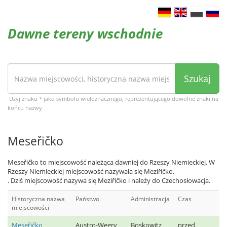
Dawne tereny wschodnie
Szukaj
Użyj znaku * jako symbolu wieloznacznego, reprezentującego dowolne znaki na
końcu nazwy
Meseřičko
Meseřičko to miejscowość należąca dawniej do Rzeszy Niemieckiej. W
Rzeszy Niemieckiej miejscowość nazywała się Meziříčko.
. Dziś miejscowość nazywa się Meziříčko i należy do Czechosłowacja.
Historyczna nazwa
Państwo
Administracja
Czas
miejscowości
Meseřičko
Austro-Węgry
Boskowitz
przed