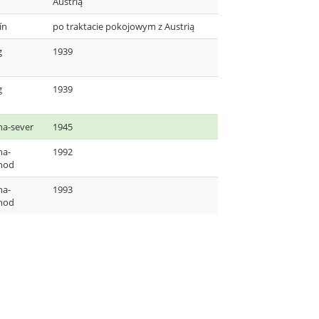
Austrią
ín
po traktacie pokojowym z Austrią
g
1939
g
1939
ha-sever
1945
ha-
1992
hod
ha-
1993
hod