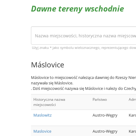
Dawne tereny wschodnie
Użyj znaku * jako symbolu wieloznacznego, reprezentującego do
Máslovice
Máslovice to miejscowość należąca dawniej do Rzeszy Niem
nazywała się Máslovice.
. Dziś miejscowość nazywa się Máslovice i należy do Czechy
Historyczna nazwa
Państwo
Admi
miejscowości
Maslowitz
Austro-Węgry
Kar
Maslovice
Austro-Węgry
Kar