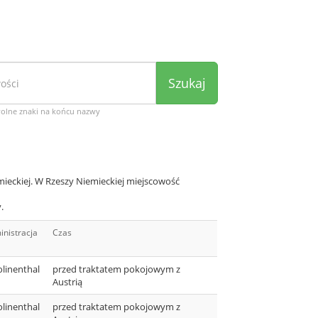
Szukaj
wolne znaki na końcu nazwy
ieckiej. W Rzeszy Niemieckiej miejscowość
.
nistracja
Czas
olinenthal
przed traktatem pokojowym z
Austrią
olinenthal
przed traktatem pokojowym z