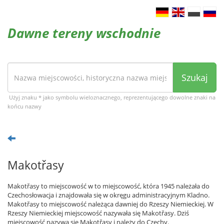
Dawne tereny wschodnie
Szukaj
Użyj znaku * jako symbolu wieloznacznego, reprezentującego dowolne znaki na
końcu nazwy
Makotřasy
Makotřasy to miejscowość w to miejscowość, która 1945 należała do
Czechosłowacja i znajdowała się w okręgu administracyjnym Kladno.
Makotřasy to miejscowość należąca dawniej do Rzeszy Niemieckiej. W
Rzeszy Niemieckiej miejscowość nazywała się Makotřasy. Dziś
miejscowość nazywa się Makotřasy i należy do Czechy.