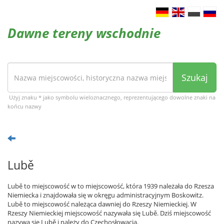
Dawne tereny wschodnie
Szukaj
Użyj znaku * jako symbolu wieloznacznego, reprezentującego dowolne znaki na
końcu nazwy
Lubě
Lubě to miejscowość w to miejscowość, która 1939 należała do Rzesza
Niemiecka i znajdowała się w okręgu administracyjnym Boskowitz.
Lubě to miejscowość należąca dawniej do Rzeszy Niemieckiej. W
Rzeszy Niemieckiej miejscowość nazywała się Lubě. Dziś miejscowość
nazywa się Lubě i należy do Czechosłowacja.