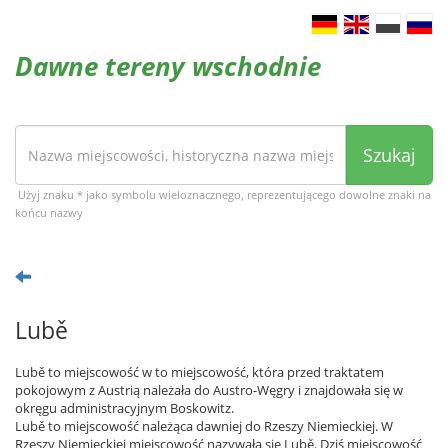
Dawne tereny wschodnie
Szukaj
Użyj znaku * jako symbolu wieloznacznego, reprezentującego dowolne znaki na
końcu nazwy
Lubě
Lubě to miejscowość w to miejscowość, która przed traktatem
pokojowym z Austrią należała do Austro-Węgry i znajdowała się w
okręgu administracyjnym Boskowitz.
Lubě to miejscowość należąca dawniej do Rzeszy Niemieckiej. W
Rzeszy Niemieckiej miejscowość nazywała się Lubě. Dziś miejscowość