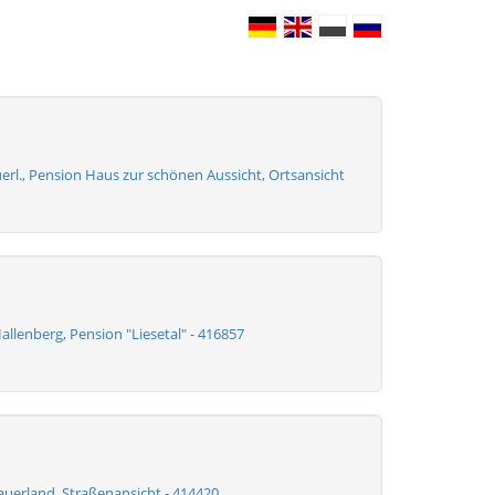
erl., Pension Haus zur schönen Aussicht, Ortsansicht
Hallenberg, Pension "Liesetal" - 416857
auerland, Straßenansicht - 414420