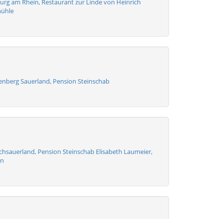
burg am Rhein, Restaurant zur Linde von Heinrich
mühle
lenberg Sauerland, Pension Steinschab
chsauerland, Pension Steinschab Elisabeth Laumeier,
en