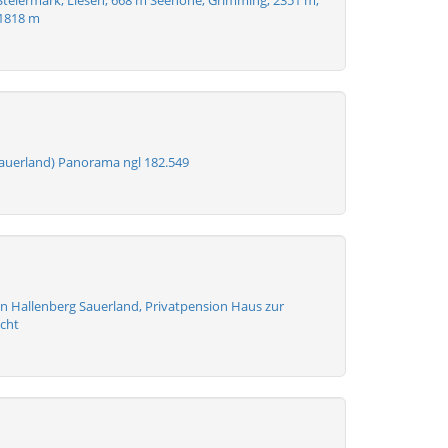
teiermark, Liesen, 668 m Seehöhe, Grimming, 2351 m,
 1818 m
auerland) Panorama ngl 182.549
en Hallenberg Sauerland, Privatpension Haus zur
cht