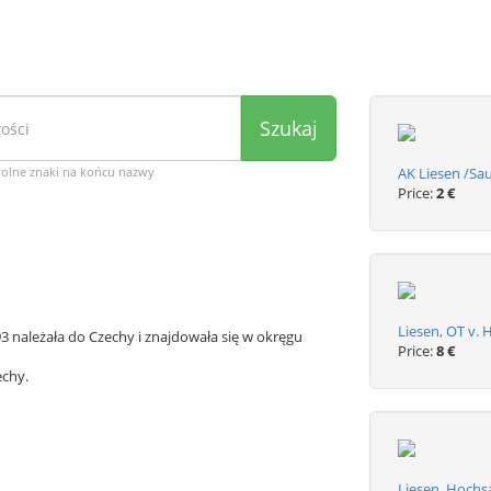
Szukaj
wolne znaki na końcu nazwy
AK Liesen /Sau
Price:
2 €
Liesen, OT v. 
93 należała do Czechy i znajdowała się w okręgu
Price:
8 €
echy.
Liesen, Hochs