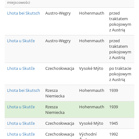
miejscowości
Lhota bei Skutsch
Austro-Węgry
Hohenmauth
przed
traktatem
pokojowym
z Austrią
Lhota u Skutče
Austro-Węgry
Hohenmauth
przed
traktatem
pokojowym
z Austrią
Lhota u Skutče
Czechosłowacja
Vysoké Mýto
po traktacie
pokojowym
z Austrią
Lhota bei Skutsch
Rzesza
Hohenmauth
1939
Niemiecka
Lhota u Skutče
Rzesza
Hohenmauth
1939
Niemiecka
Lhota u Skutče
Czechosłowacja
Vysoké Mýto
1945
Lhota u Skutče
Czechosłowacja
Východní
1992