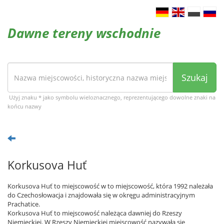
Dawne tereny wschodnie
Szukaj
Użyj znaku * jako symbolu wieloznacznego, reprezentującego dowolne znaki na
końcu nazwy
Korkusova Huť
Korkusova Huť to miejscowość w to miejscowość, która 1992 należała
do Czechosłowacja i znajdowała się w okręgu administracyjnym
Prachatice.
Korkusova Huť to miejscowość należąca dawniej do Rzeszy
Niemieckiej. W Rzeszy Niemieckiej miejscowość nazywała się