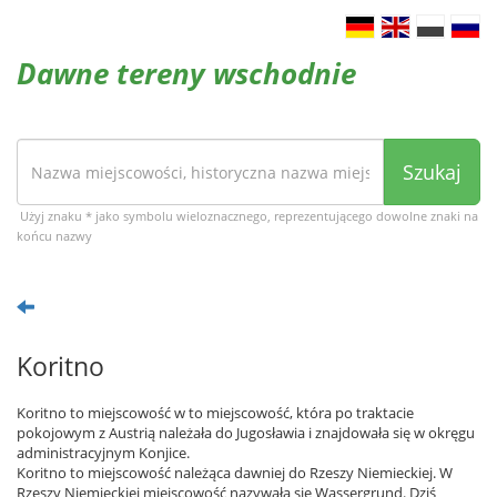
Dawne tereny wschodnie
Szukaj
Użyj znaku * jako symbolu wieloznacznego, reprezentującego dowolne znaki na
końcu nazwy
Koritno
Koritno to miejscowość w to miejscowość, która po traktacie
pokojowym z Austrią należała do Jugosławia i znajdowała się w okręgu
administracyjnym Konjice.
Koritno to miejscowość należąca dawniej do Rzeszy Niemieckiej. W
Rzeszy Niemieckiej miejscowość nazywała się Wassergrund. Dziś