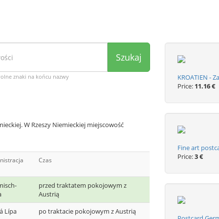
Szukaj
wolne znaki na końcu nazwy
KROATIEN - Zar
Price:
11.16 €
ieckiej. W Rzeszy Niemieckiej miejscowość
Fine art postc
Price:
3 €
nistracja
Czas
isch-
przed traktatem pokojowym z
a
Austrią
á Lípa
po traktacie pokojowym z Austrią
Postcard Ger