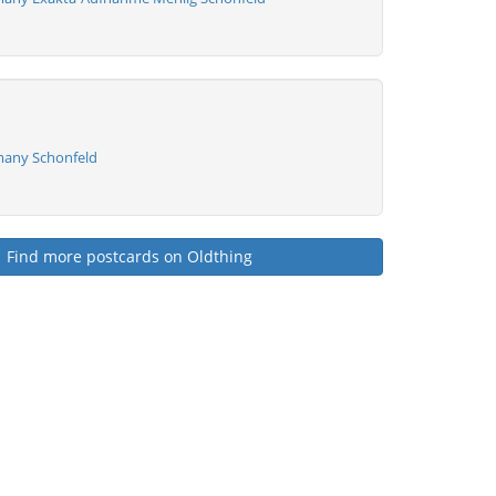
many Schonfeld
Find more postcards on Oldthing