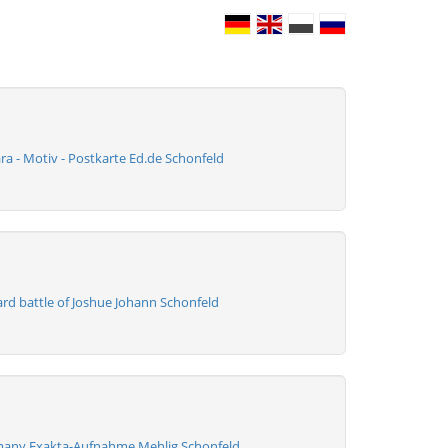
a - Motiv - Postkarte Ed.de Schonfeld
ard battle of Joshue Johann Schonfeld
many Exakta-Aufnahme Mehlig Schonfeld