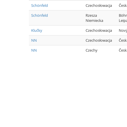
Schönfeld
Czechosłowacja
Česk
Schönfeld
Rzesza
Böh
Niemiecka
Leip
Klučky
Czechosłowacja
Nový
NN
Czechosłowacja
Česk
NN
Czechy
Česk