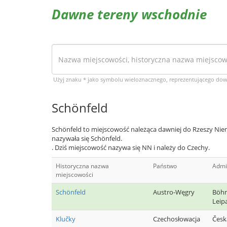
Dawne tereny wschodnie
Użyj znaku * jako symbolu wieloznacznego, reprezentującego do
Schönfeld
Schönfeld to miejscowość należąca dawniej do Rzeszy Niem
nazywała się Schönfeld.
. Dziś miejscowość nazywa się NN i należy do Czechy.
Historyczna nazwa
Państwo
Admi
miejscowości
Schönfeld
Austro-Węgry
Böhm
Leip
Klučky
Czechosłowacja
Česk