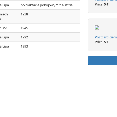
Price:
5 €
á Lípa
po traktacie pokojowym z Austrią
misch
1938
a
 Bor
1945
á Lípa
1992
Postcard Ger
Price:
5 €
á Lípa
1993