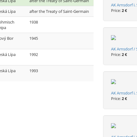
eská Lípa
after the Treaty of Saint-Germain
AK Arnsdorf i.
Price:
2 €
eská Lípa
after the Treaty of Saint-Germain
öhmisch
1938
eipa
ový Bor
1945
AK Arnsdorf / 
eská Lípa
1992
Price:
2 €
eská Lípa
1993
AK Arnsdorf i.
Price:
2 €