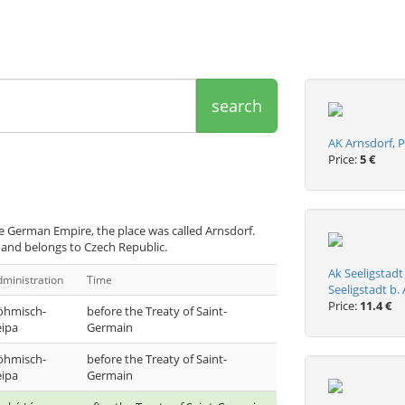
search
AK Arnsdorf, 
Price:
5 €
e German Empire, the place was called Arnsdorf.
) and belongs to Czech Republic.
Ak Seeligstad
ministration
Time
Seeligstadt b.
Price:
11.4 €
öhmisch-
before the Treaty of Saint-
eipa
Germain
öhmisch-
before the Treaty of Saint-
eipa
Germain