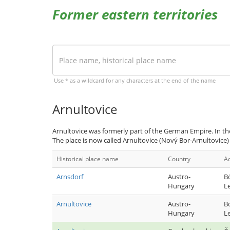
Former eastern territories
Use * as a wildcard for any characters at the end of the name
Arnultovice
Arnultovice was formerly part of the German Empire. In th
The place is now called Arnultovice (Nový Bor-Arnultovice
Historical place name
Country
Ad
Arnsdorf
Austro-
B
Hungary
L
Arnultovice
Austro-
B
Hungary
L