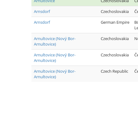
Arnultovice
Czechoslovakia
Č
Arnsdorf
Czechoslovakia
Č
Arnsdorf
German Empire
B
L
Arnultovice (Nový Bor-
Czechoslovakia
N
Arnultovice)
Arnultovice (Nový Bor-
Czechoslovakia
Č
Arnultovice)
Arnultovice (Nový Bor-
Czech Republic
Č
Arnultovice)