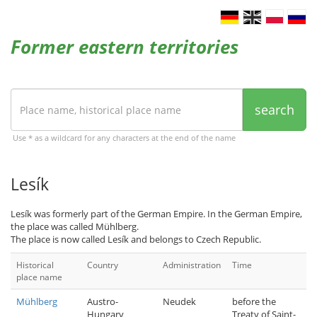
Former eastern territories
search
Use * as a wildcard for any characters at the end of the name
Lesík
Lesík was formerly part of the German Empire. In the German Empire,
the place was called Mühlberg.
The place is now called Lesík and belongs to Czech Republic.
Historical
Country
Administration
Time
place name
Mühlberg
Austro-
Neudek
before the
Hungary
Treaty of Saint-