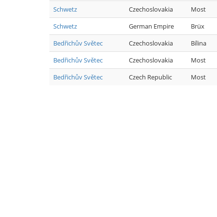
Schwetz
Czechoslovakia
Most
Schwetz
German Empire
Brüx
Bedřichův Světec
Czechoslovakia
Bílina
Bedřichův Světec
Czechoslovakia
Most
Bedřichův Světec
Czech Republic
Most