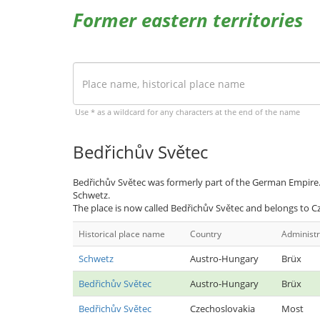
Former eastern territories
Use * as a wildcard for any characters at the end of the name
Bedřichův Světec
Bedřichův Světec was formerly part of the German Empire.
Schwetz.
The place is now called Bedřichův Světec and belongs to C
Historical place name
Country
Administr
Schwetz
Austro-Hungary
Brüx
Bedřichův Světec
Austro-Hungary
Brüx
Bedřichův Světec
Czechoslovakia
Most