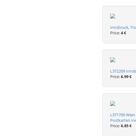
Innsbruck, Tr
Price:
4 €
L372209 Innsb
Price:
6.99 €
L371700 Wien 
Postkarten In
Price:
6.85 €