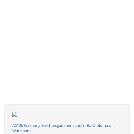
A6106 Germany Berchtesgadener Land St Bartholoma mit
Watzmann