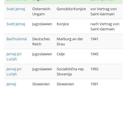
Sveti Jernej
Österreich-
Gonobitz/Konjice
vor Vertrag von
Ungarn
Saint-Germain
Sveti Jernej
Jugoslawien
Konjice
nach Vertrag von
Saint-Germain
Bartholomä
Deutsches
Marburg an der
1941
Reich
Drau
Jernej pri
Jugoslawien
Celje
1945
Ločah
Jernej pri
Jugoslawien
Socialistična rep.
1992
Ločah
Slovenija
Jernej
Slowenien
Slowenien
1991