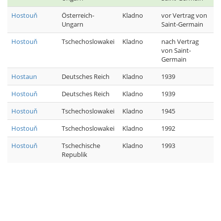
Hostouň
Österreich-
Kladno
vor Vertrag von
Ungarn
Saint-Germain
Hostouň
Tschechoslowakei
Kladno
nach Vertrag
von Saint-
Germain
Hostaun
Deutsches Reich
Kladno
1939
Hostouň
Deutsches Reich
Kladno
1939
Hostouň
Tschechoslowakei
Kladno
1945
Hostouň
Tschechoslowakei
Kladno
1992
Hostouň
Tschechische
Kladno
1993
Republik