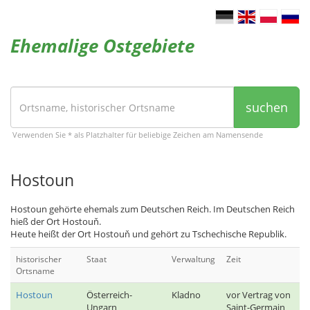
Ehemalige Ostgebiete
suchen
Verwenden Sie * als Platzhalter für beliebige Zeichen am Namensende
Hostoun
Hostoun gehörte ehemals zum Deutschen Reich. Im Deutschen Reich
hieß der Ort Hostouň.
Heute heißt der Ort Hostouň und gehört zu Tschechische Republik.
historischer
Staat
Verwaltung
Zeit
Ortsname
Hostoun
Österreich-
Kladno
vor Vertrag von
Ungarn
Saint-Germain