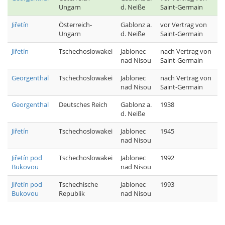
Ungarn
d. Neiße
Saint-Germain
Jiřetín
Österreich-
Gablonz a.
vor Vertrag von
Ungarn
d. Neiße
Saint-Germain
Jiřetín
Tschechoslowakei
Jablonec
nach Vertrag von
nad Nisou
Saint-Germain
Georgenthal
Tschechoslowakei
Jablonec
nach Vertrag von
nad Nisou
Saint-Germain
Georgenthal
Deutsches Reich
Gablonz a.
1938
d. Neiße
Jiřetín
Tschechoslowakei
Jablonec
1945
nad Nisou
Jiřetín pod
Tschechoslowakei
Jablonec
1992
Bukovou
nad Nisou
Jiřetín pod
Tschechische
Jablonec
1993
Bukovou
Republik
nad Nisou