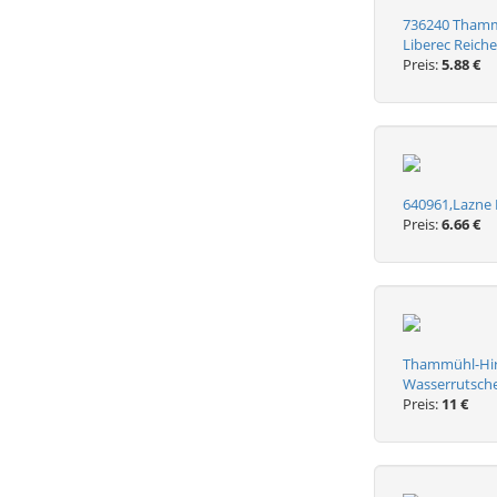
736240 Thammü
Liberec Reich
Preis:
5.88 €
640961,Lazne 
Preis:
6.66 €
Thammühl-Hirs
Wasserrutsch
Preis:
11 €