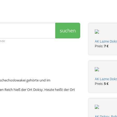
suchen
ende
AK Lazne Doks
Preis:
7 €
AK Lazne Doksy
 Tschechoslowakei gehörte und im
Preis:
5 €
 Reich hieß der Ort Doksy. Heute heißt der Ort
AK Doksy, Poh