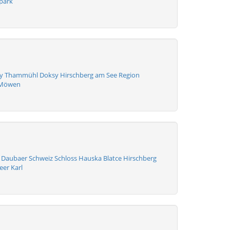
park
vy Thammühl Doksy Hirschberg am See Region
 Möwen
Daubaer Schweiz Schloss Hauska Blatce Hirschberg
eer Karl