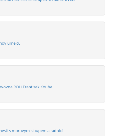
mov umelcu
tavovna ROH Frantisek Kouba
estí s morovym sloupem a radnicí