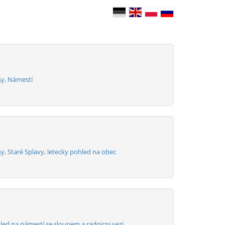
y, Námestí
, Staré Splavy, letecky pohled na obec
led na námestí se sloupem a radnicni vezi