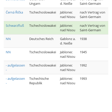
Ungarn
d. Neiße
Saint-Germain
Černá Řička
Tschechoslowakei
Jablonec
nach Vertrag von
nad Nisou
Saint-Germain
Schwarzfluß
Tschechoslowakei
Jablonec
nach Vertrag von
nad Nisou
Saint-Germain
NN
Deutsches Reich
Gablonz a.
1938
d. Neiße
NN
Tschechoslowakei
Jablonec
1945
nad Nisou
- aufgelassen
Tschechoslowakei
Jablonec
1992
-
nad Nisou
- aufgelassen
Tschechische
Jablonec
1993
-
Republik
nad Nisou