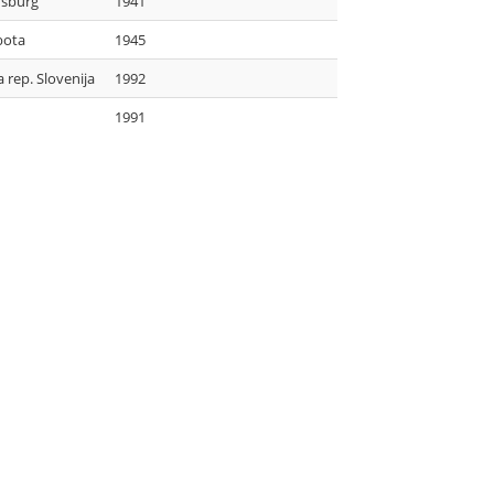
rsburg
1941
bota
1945
a rep. Slovenija
1992
1991