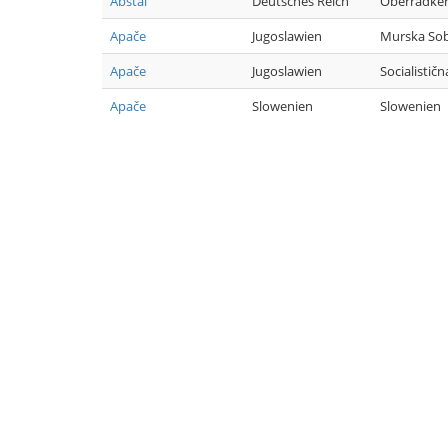
Abstal
Deutsches Reich
Oberradke
Apače
Jugoslawien
Murska So
Apače
Jugoslawien
Socialističn
Apače
Slowenien
Slowenien