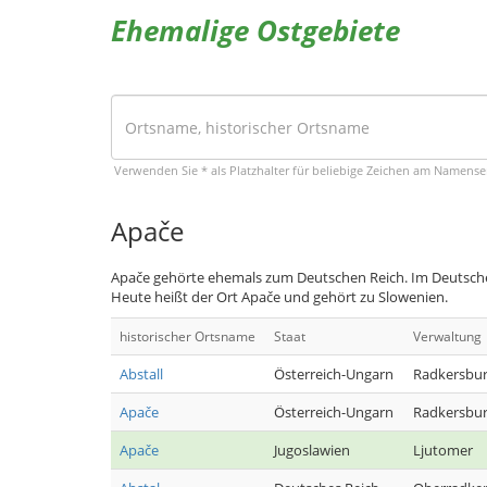
Ehemalige Ostgebiete
Verwenden Sie * als Platzhalter für beliebige Zeichen am Namens
Apače
Apače gehörte ehemals zum Deutschen Reich. Im Deutschen
Heute heißt der Ort Apače und gehört zu Slowenien.
historischer Ortsname
Staat
Verwaltung
Abstall
Österreich-Ungarn
Radkersbu
Apače
Österreich-Ungarn
Radkersbu
Apače
Jugoslawien
Ljutomer