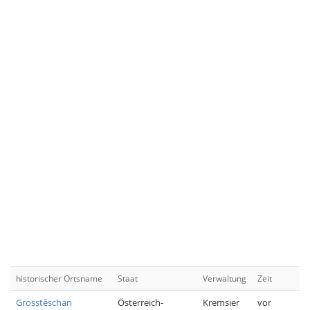
historischer Ortsname
Staat
Verwaltung
Zeit
Grosstěschan
Österreich-
Kremsier
vor