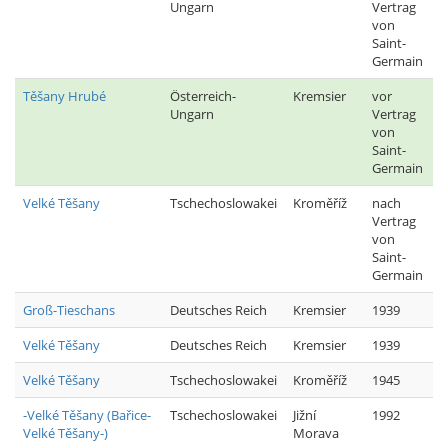
Ungarn
Vertrag
von
Saint-
Germain
Těšany Hrubé
Österreich-
Kremsier
vor
Ungarn
Vertrag
von
Saint-
Germain
Velké Těšany
Tschechoslowakei
Kroměříž
nach
Vertrag
von
Saint-
Germain
Groß-Tieschans
Deutsches Reich
Kremsier
1939
Velké Těšany
Deutsches Reich
Kremsier
1939
Velké Těšany
Tschechoslowakei
Kroměříž
1945
-Velké Těšany (Bařice-
Tschechoslowakei
Jižní
1992
Velké Těšany-)
Morava