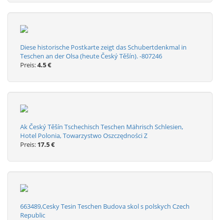
Diese historische Postkarte zeigt das Schubertdenkmal in
Teschen an der Olsa (heute Český Těšín). -807246
Preis:
4.5 €
Ak Český Těšín Tschechisch Teschen Mährisch Schlesien,
Hotel Polonia, Towarzystwo Oszczędności Z
Preis:
17.5 €
663489,Cesky Tesin Teschen Budova skol s polskych Czech
Republic