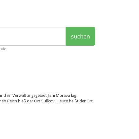
suchen
ende
und im Verwaltungsgebiet Jižní Morava lag.
n Reich hieß der Ort Sulíkov. Heute heißt der Ort