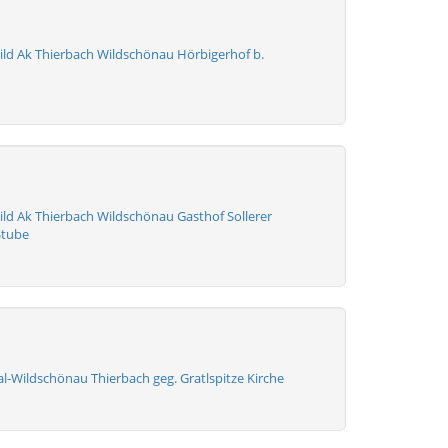
ld Ak Thierbach Wildschönau Hörbigerhof b.
ld Ak Thierbach Wildschönau Gasthof Sollerer
Stube
l-Wildschönau Thierbach geg. Gratlspitze Kirche