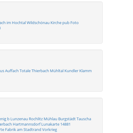
ach im Hochtal Wildschönau Kirche pub Foto
3
us Auffach Totale Thierbach Mühltal Kundler Klamm
 Penig b Lunzenau Rochlitz Mühlau Burgstädt Tauscha
ierbach Hartmannsdorf Lunakarte 14881
rte Fabrik am Stadtrand Vorkrieg