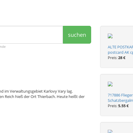
suchen
ende
ALTE POSTKAR
postcard AK c
Preis:
28 €
nd im Verwaltungsgebiet Karlovy Vary lag.
717886 Fliege
 Reich hieß der Ort Thierbach. Heute heißt der
Schatzbergalm
Preis:
5.55 €