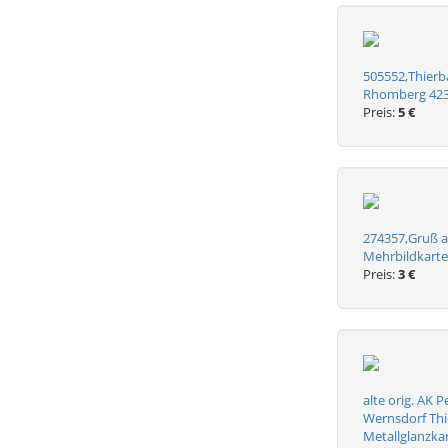
505552,Thierb
Rhomberg 42
Preis:
5 €
274357,Gruß a
Mehrbildkarte
Preis:
3 €
alte orig. AK
Wernsdorf Th
Metallglanzka