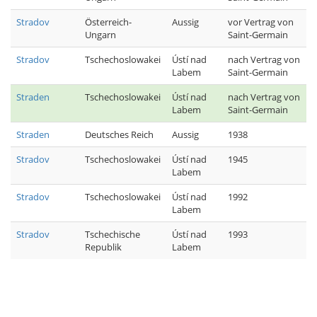
Stradov
Österreich-
Aussig
vor Vertrag von
Ungarn
Saint-Germain
Stradov
Tschechoslowakei
Ústí nad
nach Vertrag von
Labem
Saint-Germain
Straden
Tschechoslowakei
Ústí nad
nach Vertrag von
Labem
Saint-Germain
Straden
Deutsches Reich
Aussig
1938
Stradov
Tschechoslowakei
Ústí nad
1945
Labem
Stradov
Tschechoslowakei
Ústí nad
1992
Labem
Stradov
Tschechische
Ústí nad
1993
Republik
Labem