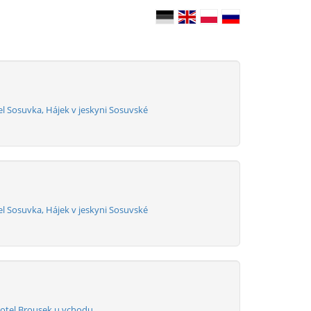
l Sosuvka, Hájek v jeskyni Sosuvské
l Sosuvka, Hájek v jeskyni Sosuvské
otel Brousek u vchodu