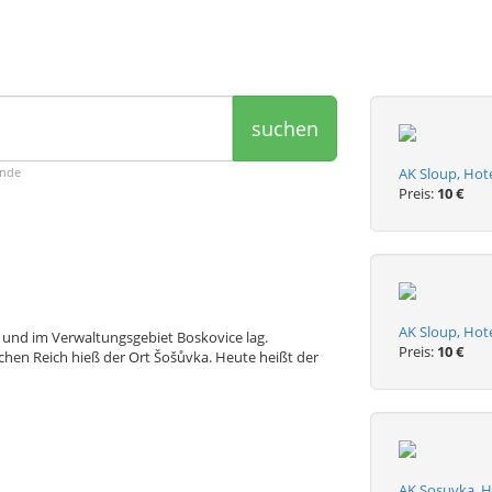
suchen
ende
AK Sloup, Hote
Preis:
10 €
AK Sloup, Hote
e und im Verwaltungsgebiet Boskovice lag.
Preis:
10 €
hen Reich hieß der Ort Šošůvka. Heute heißt der
AK Sosuvka, H