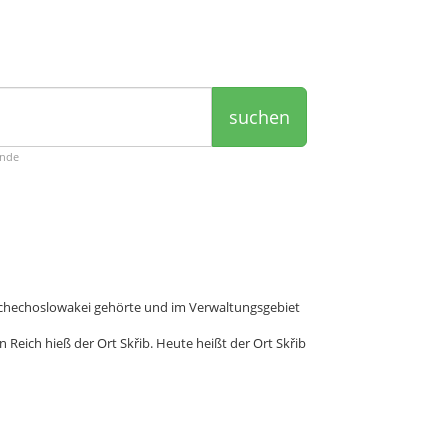
suchen
ende
 Tschechoslowakei gehörte und im Verwaltungsgebiet
Reich hieß der Ort Skřib. Heute heißt der Ort Skřib